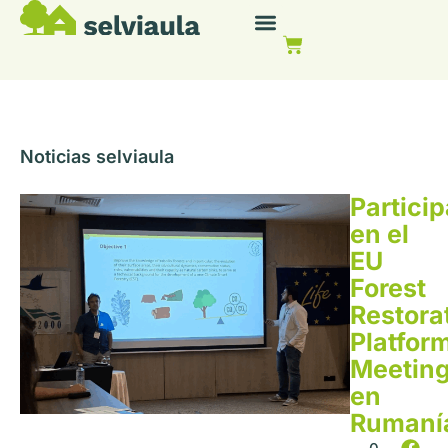
Noticias selviaula
Partici
en el
EU
Forest
Restora
Platfor
Meetin
en
Rumaní