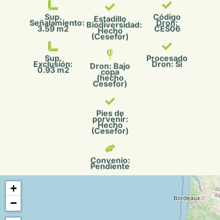
(Cesefor)
Sup.
Procesado
Exclusión:
Dron: Si
Dron: Bajo
0.93 m2
copa
(hecho
Cesefor)
Pies de
porvenir:
Hecho
(Cesefor)
Convenio:
Pendiente
+
−