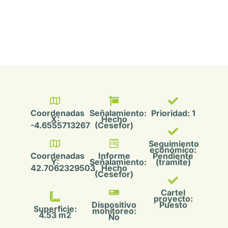
Coordenadas
Señalamiento:
Prioridad: 1
X:
Hecho
-4.6555713267
(Cesefor)
Seguimiento
económico:
Coordenadas
Informe
Pendiente
Y:
Señalamiento:
(tramite)
42.7062329503
Hecho
(Cesefor)
Cartel
proyecto:
Dispositivo
Puesto
Superficie:
monitoreo:
4.53 m2
No
Sup.
Código
Estadillo
Señalamiento:
Dron:
Biodiversidad:
3.59 m2
CES06
Hecho