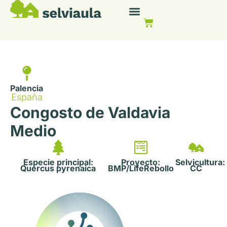
Palencia
España
Congosto de Valdavia
Medio
Especie principal:
Proyecto:
Selvicultura:
Quercus pyrenaica
BMP/LifeRebollo
CC