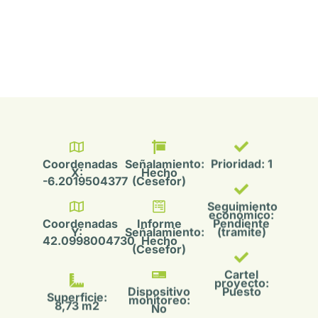
Coordenadas
Señalamiento:
Prioridad: 1
X:
Hecho
-6.2019504377
(Cesefor)
Seguimiento
económico:
Coordenadas
Informe
Pendiente
Y:
Señalamiento:
(tramite)
42.0998004730
Hecho
(Cesefor)
Cartel
proyecto:
Dispositivo
Puesto
Superficie:
monitoreo:
8,73 m2
No
Sup.
Estadillo
Señalamiento:
Biodiversidad: