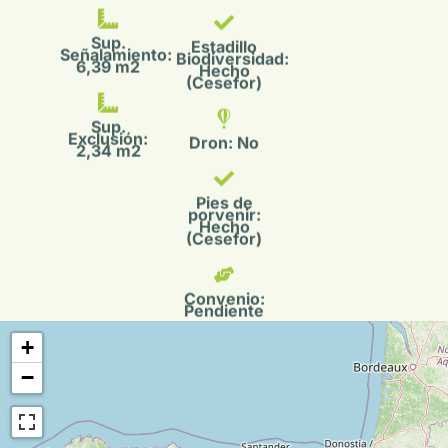
6,39 m2
Hecho
(Cesefor)
Sup.
Exclusión:
Dron: No
2,34 m2
Pies de
porvenir:
Hecho
(Cesefor)
Convenio:
Pendiente
+
−