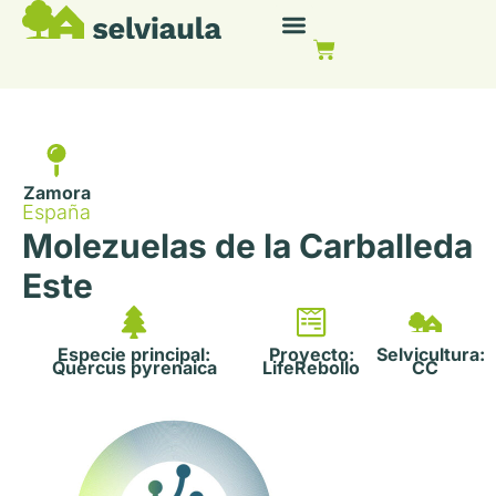
Zamora
España
Molezuelas de la Carballeda
Este
Especie principal:
Proyecto:
Selvicultura:
Quercus pyrenaica
LifeRebollo
CC