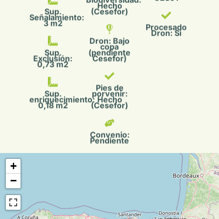
Dron: Si
Dron: Bajo
copa
Sup.
(pendiente
Exclusión:
Cesefor)
0,73 m2
Pies de
Sup.
porvenir:
enriquecimiento:
Hecho
0,18 m2
(Cesefor)
Convenio:
Pendiente
+
−