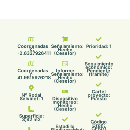
Coordenadas
Señalamiento:
Prioridad: 1
X:
Hecho
-2.6327926411
(Cesefor)
Seguimiento
económico:
Coordenadas
Informe
Pendiente
Y:
Señalamiento:
(tramite)
41.9615976218
Hecho
(Cesefor)
Cartel
Nº Rodal
proyecto:
Selvinet: 1
Dispositivo
Puesto
monitoreo:
Hecho
(Cesefor)
Superficie:
3,92 m2
Código
Dron:
Estadillo
CES01
Biodiversidad:
Hecho
Sup.
(Cesefor)
Señalamiento:
3 m2
Procesado