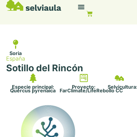
Soria
España
Sotillo del Rincón
Especie principal:
Proyecto:
Selvicultura
Quercus pyrenaica
FarClimate/LifeRebollo
CC