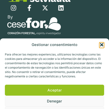
Gestionar consentimiento
Información de contacto
Para ofrecer las mejores experiencias, utilizamos tecnologías como las
cookies para almacenar y/o acceder a la información del dispositivo. El
P.I. Las Casas calle C. Parcela 4. Soria. España
consentimiento de estas tecnologías nos permitirá procesar datos como
T.0034 975 212 453
el comportamiento de navegación o las identificaciones únicas en este
contacto@selviaula.com
sitio. No consentir o retirar el consentimiento, puede afectar
negativamente a ciertas características y funciones.
Aceptar
Aviso legal
Condiciones de compra
Política de Privacidad
Denegar
Política de Cookies