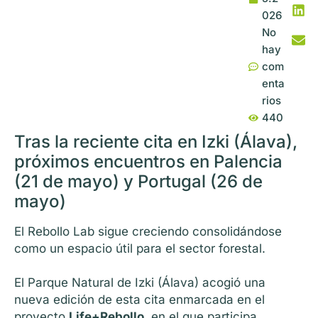
026
No
hay
com
enta
rios
440
Tras la reciente cita en Izki (Álava),
próximos encuentros en Palencia
(21 de mayo) y Portugal (26 de
mayo)
El Rebollo Lab sigue creciendo consolidándose
como un espacio útil para el sector forestal.
El Parque Natural de Izki (Álava) acogió una
nueva edición de esta cita enmarcada en el
proyecto
Life+Rebollo
, en el que participa