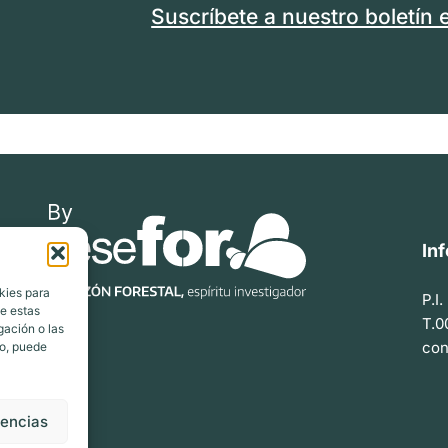
Suscríbete a nuestro boletín 
In
kies para
P.I
de estas
T.0
gación o las
con
to, puede
rencias