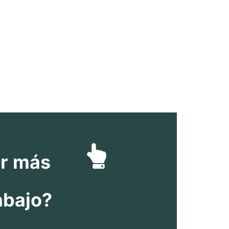
er más
abajo?